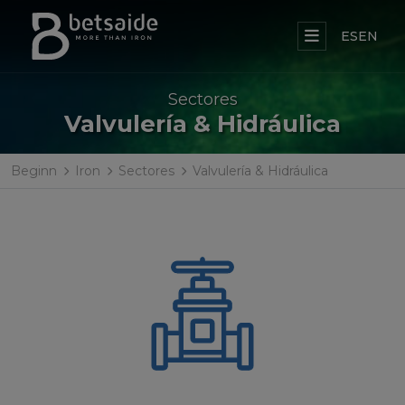
ES
EN
Sectores
Valvulería & Hidráulica
Beginn
Iron
Sectores
Valvulería & Hidráulica